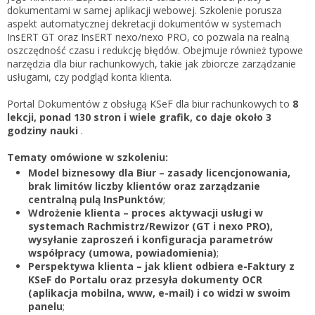
Zarejestruj
dokumentami w samej aplikacji webowej. Szkolenie porusza
aspekt automatycznej dekretacji dokumentów w systemach
InsERT GT oraz InsERT nexo/nexo PRO, co pozwala na realną
oszczędność czasu i redukcję błędów. Obejmuje również typowe
narzędzia dla biur rachunkowych, takie jak zbiorcze zarządzanie
usługami, czy podgląd konta klienta.
Portal Dokumentów z obsługą KSeF dla biur rachunkowych to
8
lekcji, ponad 130 stron i wiele grafik, co daje około 3
godziny nauki
.
Tematy omówione w szkoleniu:
Model biznesowy dla Biur – zasady licencjonowania,
brak limitów liczby klientów oraz zarządzanie
centralną pulą InsPunktów
;
Wdrożenie klienta – proces aktywacji usługi w
systemach Rachmistrz/Rewizor (GT i nexo PRO),
wysyłanie zaproszeń i konfiguracja parametrów
współpracy (umowa, powiadomienia)
;
Perspektywa klienta – jak klient odbiera e-Faktury z
KSeF do Portalu oraz przesyła dokumenty OCR
(aplikacja mobilna, www, e-mail) i co widzi w swoim
panelu
;