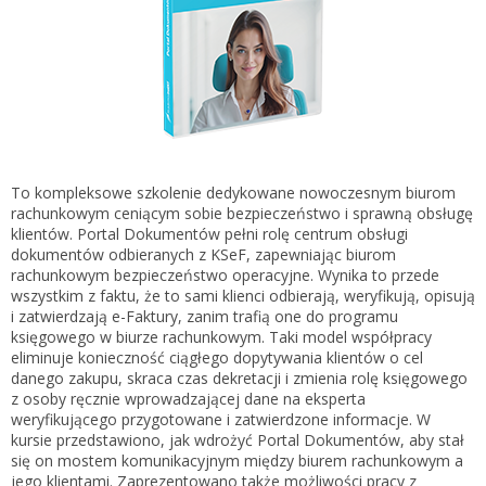
Gestor nexo PRO krok po kroku
KSeF w Subiekcie GT
Koszyk
KSeF w Subiekcie nexo/nexo PRO
Zaloguj się
KSeF w Rachmistrzu i Rewizorze nexo/nexo PRO
KSeF w Rachmistrzu i Rewizorze GT
Portal Dokumentów z obsługą KSeF dla firm
Logowanie do Akademi InsERT
To kompleksowe szkolenie dedykowane nowoczesnym biurom
Portal Dokumentów z obsługą KSeF dla biur
rachunkowym ceniącym sobie bezpieczeństwo i sprawną obsługę
rachunkowych
klientów. Portal Dokumentów pełni rolę centrum obsługi
Login
dokumentów odbieranych z KSeF, zapewniając biurom
rachunkowym bezpieczeństwo operacyjne. Wynika to przede
Hasło
wszystkim z faktu, że to sami klienci odbierają, weryfikują, opisują
i zatwierdzają e-Faktury, zanim trafią one do programu
księgowego w biurze rachunkowym. Taki model współpracy
eliminuje konieczność ciągłego dopytywania klientów o cel
danego zakupu, skraca czas dekretacji i zmienia rolę księgowego
Zapomniałem hasła
z osoby ręcznie wprowadzającej dane na eksperta
weryfikującego przygotowane i zatwierdzone informacje. W
Nie masz konta
kursie przedstawiono, jak wdrożyć Portal Dokumentów, aby stał
się on mostem komunikacyjnym między biurem rachunkowym a
jego klientami. Zaprezentowano także możliwości pracy z