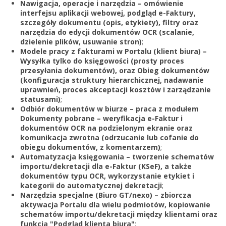
Nawigacja, operacje i narzędzia – omówienie
interfejsu aplikacji webowej, podgląd e-Faktury,
szczegóły dokumentu (opis, etykiety), filtry oraz
narzędzia do edycji dokumentów OCR (scalanie,
dzielenie plików, usuwanie stron)
;
Modele pracy z fakturami w Portalu (klient biura) –
Wysyłka tylko do księgowości (prosty proces
przesyłania dokumentów), oraz Obieg dokumentów
(konfiguracja struktury hierarchicznej, nadawanie
uprawnień, proces akceptacji kosztów i zarządzanie
statusami)
;
Odbiór dokumentów w biurze – praca z modułem
Dokumenty pobrane – weryfikacja e-Faktur i
dokumentów OCR na podzielonym ekranie oraz
komunikacja zwrotna (odrzucanie lub cofanie do
obiegu dokumentów, z komentarzem)
;
Automatyzacja księgowania – tworzenie schematów
importu/dekretacji dla e-Faktur (KSeF), a także
dokumentów typu OCR, wykorzystanie etykiet i
kategorii do automatycznej dekretacji
;
Narzędzia specjalne (Biuro GT/nexo) – zbiorcza
aktywacja Portalu dla wielu podmiotów, kopiowanie
schematów importu/dekretacji między klientami oraz
funkcja "Podgląd klienta biura"
;