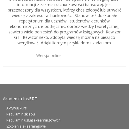
informacji z zakresu rachunkowości finansowej. Jest
przeznaczony dla wszystkich, którzy chcą zdobyć lub utrwalić
wiedzę z zakresu rachunkowości. Stanowi też doskonałe
repetytorium dla uczniów i studentów kierunków
ekonomicznych. e-podręcznik, oprócz wiedzy teoretycznej,
zawiera wiele odniesień do programów księgowych Rewizor
GT i Rewizor nexo. Zdobytą wiedzę można na bieżąco
weryfikować, dzięki licznym przykładom i zadaniom.
Wersja online
99,00 zł
(121,77 zł brutto)
Akademia InsERT
Aktywuj kurs
Regulamin sklepu
Regulamin usług e-learningowych
Szkolenia e-learningowe