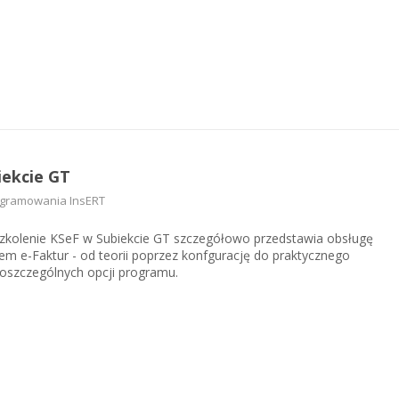
iekcie GT
ogramowania InsERT
szkolenie KSeF w Subiekcie GT szczegółowo przedstawia obsługę
m e-Faktur - od teorii poprzez konfgurację do praktycznego
oszczególnych opcji programu.