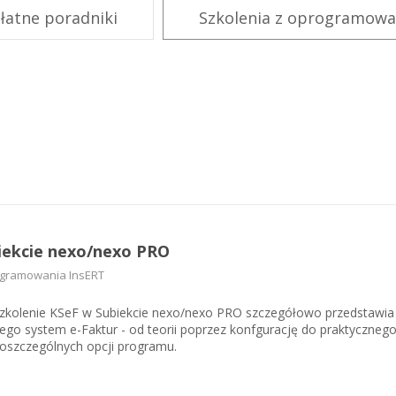
ługę Krajowego system e-Faktur - od teorii poprzez konfgurację do
KSeF w Subiekcie nexo/nexo 
łatne poradniki
Szkolenia z oprogramowa
astosowania poszczególnych opcji programu.
KSeF w Rachmistrzu i Rewizor
nexo/nexo PRO
KSeF w Rachmistrzu i Rewizor
Portal Dokumentów z obsługą 
firm
Portal Dokumentów z obsługą 
biur rachunkowych
iekcie nexo/nexo PRO
ogramowania InsERT
szkolenie KSeF w Subiekcie nexo/nexo PRO szczegółowo przedstawia
go system e-Faktur - od teorii poprzez konfgurację do praktyczneg
oszczególnych opcji programu.