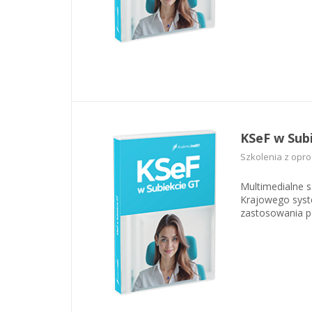
KSeF w Sub
Szkolenia z opr
Multimedialne 
Krajowego syste
zastosowania p