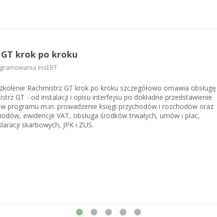
 GT krok po kroku
ogramowania InsERT
szkolenie Rachmistrz GT krok po kroku szczegółowo omawia obsługę
trz GT - od instalacji i opisu interfejsu po dokładne przedstawienie
ów programu m.in. prowadzenie księgi przychodów i rozchodów oraz
hodów, ewidencje VAT, obsługa środków trwałych, umów i płac,
laracji skarbowych, JPK i ZUS.