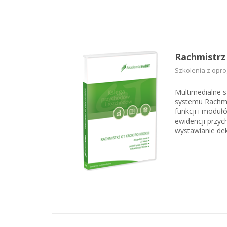
Rachmistrz
Szkolenia z opr
Multimedialne 
systemu Rachmis
funkcji i moduł
ewidencji przyc
wystawianie dek