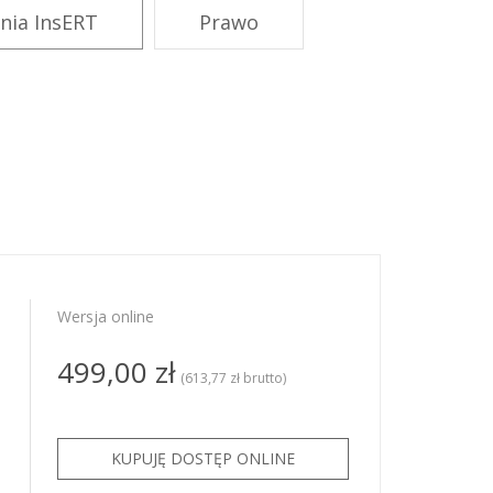
PRO
nia InsERT
Prawo
ze
ze GT
KSeF dla
KSeF dla
Wersja online
499,00 zł
(613,77 zł brutto)
o