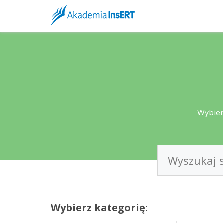
Portal Dok
Szkolenia z opr
Szkolenie zosta
systemach księ
nowoczesnych p
księgowość z K
dokumentacji. 
modelach prazy:
wielostopniową
pracowników, we
Wybier
narzędzi do edy
KSeF w Rac
Szkolenia z opr
Wybierz kategorię:
Multimedialne 