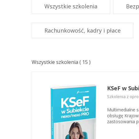
przedstawia obs
Wszystkie szkolenia
Bezp
praktycznego z
Rachunkowość, kadry i płace
Wszystkie szkolenia
(
15
)
KSeF w Sub
Szkolenia z opr
Multimedialne 
obsługę Krajowe
zastosowania p