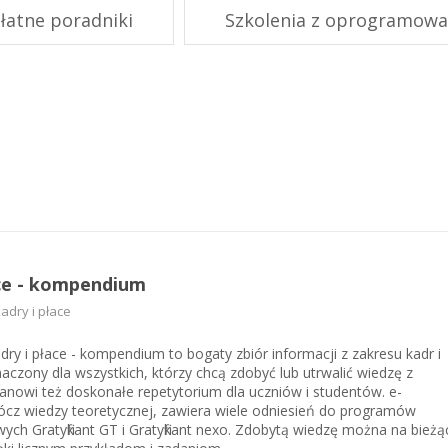
KSeF w Subiekcie nexo/nexo 
łatne poradniki
Szkolenia z oprogramowa
KSeF w Rachmistrzu i Rewizor
nexo/nexo PRO
KSeF w Rachmistrzu i Rewizor
Portal Dokumentów z obsługą 
firm
Portal Dokumentów z obsługą 
biur rachunkowych
ace - kompendium
dry i płace
dry i płace - kompendium to bogaty zbiór informacji z zakresu kadr i
naczony dla wszystkich, którzy chcą zdobyć lub utrwalić wiedzę z
tanowi też doskonałe repetytorium dla uczniów i studentów. e-
ócz wiedzy teoretycznej, zawiera wiele odniesień do programów
ch Gratyfikant GT i Gratyfikant nexo. Zdobytą wiedzę można na bieżą