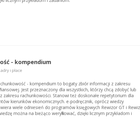
ięki licznym przykładom i zadaniom.
ość - kompendium
dry i płace
achunkowość - kompendium to bogaty zbiór informacji z zakresu
inansowej. Jest przeznaczony dla wszystkich, którzy chcą zdobyć lub
 z zakresu rachunkowości. Stanowi też doskonałe repetytorium dla
entów kierunków ekonomicznych. e-podręcznik, oprócz wiedzy
awiera wiele odniesień do programów księgowych Rewizor GT i Rewiz
iedzę można na bieżąco weryfikować, dzięki licznym przykładom i