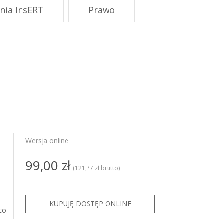
PRO
nia InsERT
Prawo
ze
ze GT
KSeF dla
KSeF dla
Wersja online
99,00 zł
(121,77 zł brutto)
co