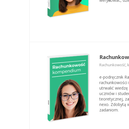
weryfikować, dz
Rachunkow
Rachunkowość, ka
e-podręcznik R
rachunkowości f
utrwalić wiedzę
uczniów i stud
teoretycznej, z
nexo. Zdobytą w
zadaniom.