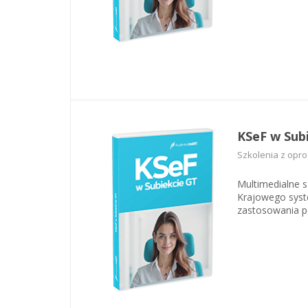
KSeF w Sub
Szkolenia z opr
Multimedialne 
Krajowego syste
zastosowania p