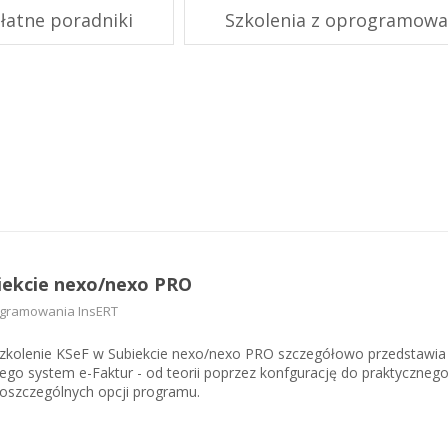
ormie dostarcza wiedzy na temat przepisów wynikających z unijnego
KSeF w Subiekcie nexo/nexo 
łatne poradniki
Szkolenia z oprogramowa
 o ochronie danych osobowych (RODO).
KSeF w Rachmistrzu i Rewizor
nexo/nexo PRO
KSeF w Rachmistrzu i Rewizor
Portal Dokumentów z obsługą 
firm
Portal Dokumentów z obsługą 
biur rachunkowych
iekcie nexo/nexo PRO
ogramowania InsERT
szkolenie KSeF w Subiekcie nexo/nexo PRO szczegółowo przedstawia
go system e-Faktur - od teorii poprzez konfgurację do praktyczneg
oszczególnych opcji programu.