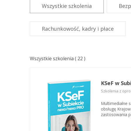
w przystępnej f
Wszystkie szkolenia
Bezp
rozporządzenia
Rachunkowość, kadry i płace
Wszystkie szkolenia
(
22
)
KSeF w Sub
Szkolenia z opr
Multimedialne 
obsługę Krajowe
zastosowania p