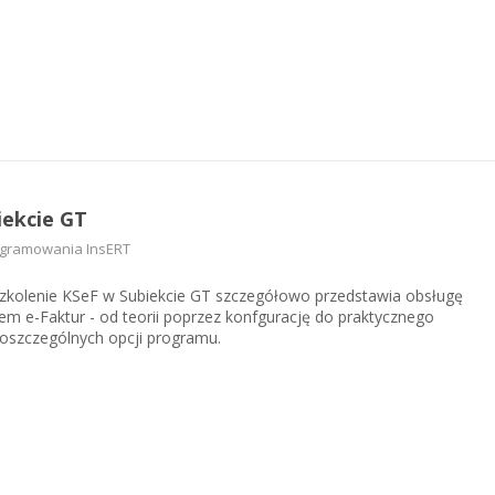
iekcie GT
ogramowania InsERT
szkolenie KSeF w Subiekcie GT szczegółowo przedstawia obsługę
m e-Faktur - od teorii poprzez konfgurację do praktycznego
oszczególnych opcji programu.