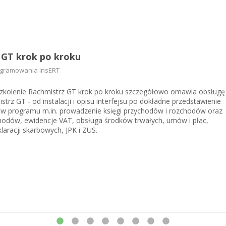
 GT krok po kroku
ogramowania InsERT
szkolenie Rachmistrz GT krok po kroku szczegółowo omawia obsługę
trz GT - od instalacji i opisu interfejsu po dokładne przedstawienie
ów programu m.in. prowadzenie księgi przychodów i rozchodów oraz
hodów, ewidencje VAT, obsługa środków trwałych, umów i płac,
laracji skarbowych, JPK i ZUS.