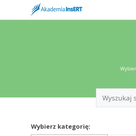
RODO - va
Prawo
Multimedialne 
przepisy wynik
Wybier
RODO - vad
Prawo
Wybierz kategorię:
Multimedialne