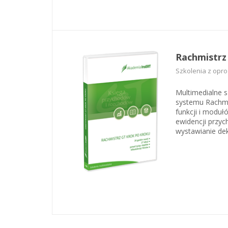
Rachmistrz
Szkolenia z opr
Multimedialne 
systemu Rachmis
funkcji i moduł
ewidencji przyc
wystawianie dek