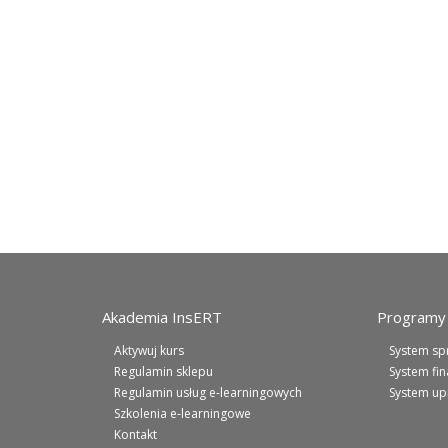
Akademia InsERT
Programy 
Aktywuj kurs
System sp
Regulamin sklepu
System fi
Regulamin usług e-learningowych
System up
Szkolenia e-learningowe
Kontakt