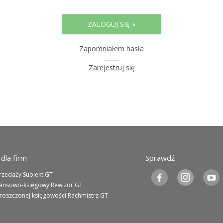
KSeF w Subiekcie nexo/nexo 
KSeF w Rachmistrzu i Rewizor
nexo/nexo PRO
KSeF w Rachmistrzu i Rewizor
Zapomniałem hasła
Portal Dokumentów z obsługą 
Zarejestruj się
firm
Portal Dokumentów z obsługą 
biur rachunkowych
dla firm
Sprawdź
rzedaży Subiekt GT
nansowo-księgowy Rewizor GT
roszczonej księgowości Rachmistrz GT