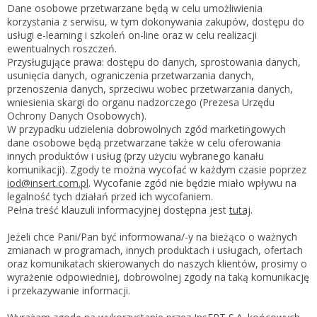
Zarejestruj
Dane osobowe przetwarzane będą w celu umożliwienia
korzystania z serwisu, w tym dokonywania zakupów, dostępu do
usługi e-learning i szkoleń on-line oraz w celu realizacji
ewentualnych roszczeń.
Przysługujące prawa: dostępu do danych, sprostowania danych,
usunięcia danych, ograniczenia przetwarzania danych,
przenoszenia danych, sprzeciwu wobec przetwarzania danych,
wniesienia skargi do organu nadzorczego (Prezesa Urzędu
Ochrony Danych Osobowych).
W przypadku udzielenia dobrowolnych zgód marketingowych
dane osobowe będą przetwarzane także w celu oferowania
innych produktów i usług (przy użyciu wybranego kanału
komunikacji). Zgody te można wycofać w każdym czasie poprzez
iod@insert.com.pl
. Wycofanie zgód nie będzie miało wpływu na
legalność tych działań przed ich wycofaniem.
Pełna treść klauzuli informacyjnej dostępna jest
tutaj
.
Jeżeli chce Pani/Pan być informowana/-y na bieżąco o ważnych
zmianach w programach, innych produktach i usługach, ofertach
oraz komunikatach skierowanych do naszych klientów, prosimy o
wyrażenie odpowiedniej, dobrowolnej zgody na taką komunikację
i przekazywanie informacji.