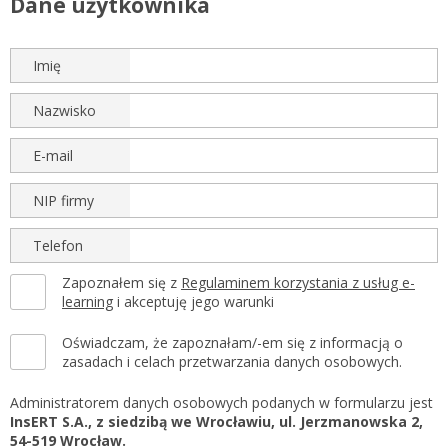
Dane użytkownika
Gestor nexo PRO krok po kroku
KSeF w Subiekcie GT
Koszyk
Imię
KSeF w Subiekcie nexo/nexo PRO
Zaloguj się
KSeF w Rachmistrzu i Rewizorze nexo/nexo PRO
Nazwisko
KSeF w Rachmistrzu i Rewizorze GT
E-mail
Portal Dokumentów z obsługą KSeF dla firm
Logowanie do Akademi InsERT
Portal Dokumentów z obsługą KSeF dla biur
NIP firmy
rachunkowych
Login
Telefon
Hasło
Zapoznałem się z
Regulaminem korzystania z usług e-
learning
i akceptuję jego warunki
Oświadczam, że zapoznałam/-em się z informacją o
Zapomniałem hasła
zasadach i celach przetwarzania danych osobowych.
Nie masz konta
Administratorem danych osobowych podanych w formularzu jest
InsERT S.A., z siedzibą we Wrocławiu, ul. Jerzmanowska 2,
54-519 Wrocław.