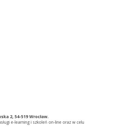
PRO
ze
ze GT
KSeF dla
KSeF dla
wska 2, 54-519 Wrocław.
gi e-learning i szkoleń on-line oraz w celu