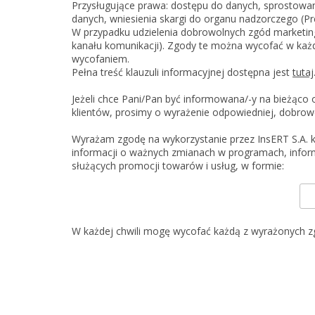
Przysługujące prawa: dostępu do danych, sprostowan
danych, wniesienia skargi do organu nadzorczego (
W przypadku udzielenia dobrowolnych zgód marketin
kanału komunikacji). Zgody te można wycofać w ka
wycofaniem.
Pełna treść klauzuli informacyjnej dostępna jest
tutaj
Jeżeli chce Pani/Pan być informowana/-y na bieżąco
klientów, prosimy o wyrażenie odpowiedniej, dobrowo
Wyrażam zgodę na wykorzystanie przez InsERT S.A. 
informacji o ważnych zmianach w programach, informacji handlowych związanych z działalnością InsERT S.A., w tym w szczególności ofert, cenników i inn
służących promocji towarów i usług, w formie:
W każdej chwili mogę wycofać każdą z wyrażonych z