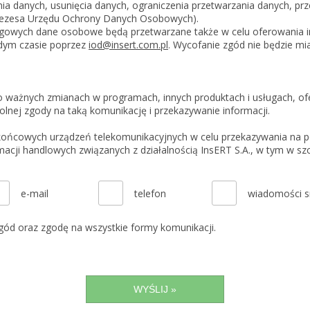
ia danych, usunięcia danych, ograniczenia przetwarzania danych, pr
Prezesa Urzędu Ochrony Danych Osobowych).
gowych dane osobowe będą przetwarzane także w celu oferowania in
żdym czasie poprzez
iod@insert.com.pl
. Wycofanie zgód nie będzie mi
.
 o ważnych zmianach w programach, innych produktach i usługach, o
lnej zgody na taką komunikację i przekazywanie informacji.
końcowych urządzeń telekomunikacyjnych w celu przekazywania na po
ych informacji,
e-mail
telefon
wiadomości 
gód oraz zgodę na wszystkie formy komunikacji.
WYŚLIJ »