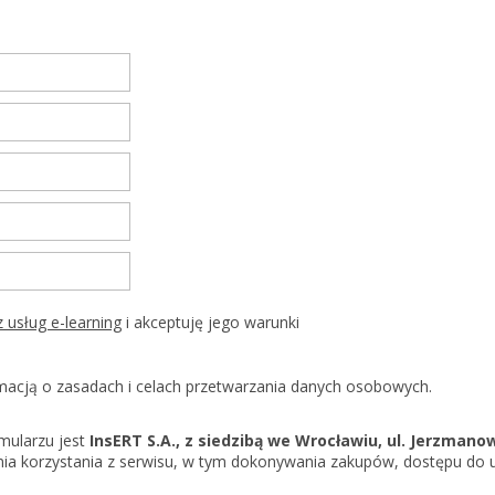
KSeF w Subiekcie nexo/nexo 
KSeF w Rachmistrzu i Rewizor
nexo/nexo PRO
KSeF w Rachmistrzu i Rewizor
Portal Dokumentów z obsługą 
firm
Portal Dokumentów z obsługą 
biur rachunkowych
stania z usług e-learning
i akceptuję jego warunki
acją o zasadach i celach przetwarzania danych osobowych.
mularzu jest
InsERT S.A., z siedzibą we Wrocławiu, ul. Jerzmano
 korzystania z serwisu, w tym dokonywania zakupów, dostępu do usłu