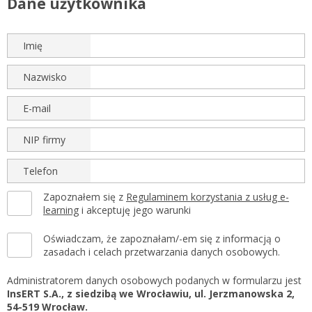
Dane użytkownika
Gestor nexo PRO krok po kroku
KSeF w Subiekcie GT
Koszyk
Imię
KSeF w Subiekcie nexo/nexo PRO
Zaloguj się
KSeF w Rachmistrzu i Rewizorze nexo/nexo PRO
Nazwisko
KSeF w Rachmistrzu i Rewizorze GT
E-mail
Portal Dokumentów z obsługą KSeF dla firm
Logowanie do Akademi InsERT
Portal Dokumentów z obsługą KSeF dla biur
NIP firmy
rachunkowych
Login
Telefon
Hasło
Zapoznałem się z
Regulaminem korzystania z usług e-
learning
i akceptuję jego warunki
Oświadczam, że zapoznałam/-em się z informacją o
Zapomniałem hasła
zasadach i celach przetwarzania danych osobowych.
Nie masz konta
Administratorem danych osobowych podanych w formularzu jest
InsERT S.A., z siedzibą we Wrocławiu, ul. Jerzmanowska 2,
54-519 Wrocław.