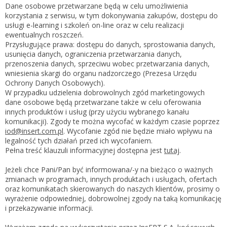
Zarejestruj
Dane osobowe przetwarzane będą w celu umożliwienia
korzystania z serwisu, w tym dokonywania zakupów, dostępu do
usługi e-learning i szkoleń on-line oraz w celu realizacji
ewentualnych roszczeń.
Przysługujące prawa: dostępu do danych, sprostowania danych,
usunięcia danych, ograniczenia przetwarzania danych,
przenoszenia danych, sprzeciwu wobec przetwarzania danych,
wniesienia skargi do organu nadzorczego (Prezesa Urzędu
Ochrony Danych Osobowych).
W przypadku udzielenia dobrowolnych zgód marketingowych
dane osobowe będą przetwarzane także w celu oferowania
innych produktów i usług (przy użyciu wybranego kanału
komunikacji). Zgody te można wycofać w każdym czasie poprzez
iod@insert.com.pl
. Wycofanie zgód nie będzie miało wpływu na
legalność tych działań przed ich wycofaniem.
Pełna treść klauzuli informacyjnej dostępna jest
tutaj
.
Jeżeli chce Pani/Pan być informowana/-y na bieżąco o ważnych
zmianach w programach, innych produktach i usługach, ofertach
oraz komunikatach skierowanych do naszych klientów, prosimy o
wyrażenie odpowiedniej, dobrowolnej zgody na taką komunikację
i przekazywanie informacji.